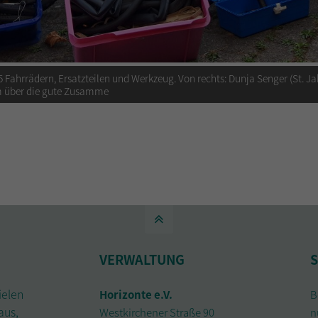
 5 Fahrrädern, Ersatzteilen und Werkzeug. Von rechts: Dunja Senger (St. J
am über die gute Zusamme
VERWALTUNG
S
ielen
Horizonte e.V.
B
aus,
Westkirchener Straße 90
n