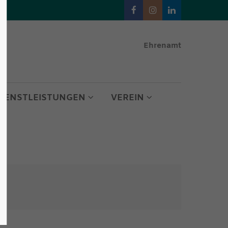
About us
Ehrenamt
Lorem ipsum dolor sit amet,
consectetuer adipiscing elit.
Aenean commodo ligula eget dolor.
DIENSTLEISTUNGEN
VEREIN
Aenean massa. Cum sociis natoque
penatibus et magnis dis parturient
montes, nascetur ridiculus mus.
Donec quam felis, ultricies nec.