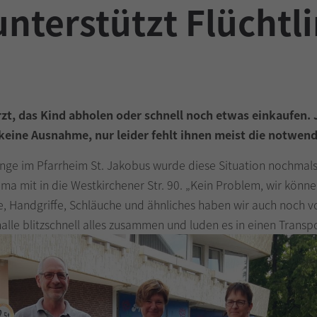
unterstützt Flüchtl
rzt, das Kind abholen oder schnell noch etwas einkaufen.
a keine Ausnahme, nur leider fehlt ihnen meist die notwe
tlinge im Pfarrheim St. Jakobus wurde diese Situation nochmal
hema mit in die Westkirchener Str. 90. „Kein Problem, wir kö
ale, Handgriffe, Schläuche und ähnliches haben wir auch noch
lle blitzschnell alles zusammen und luden es in einen Transpo