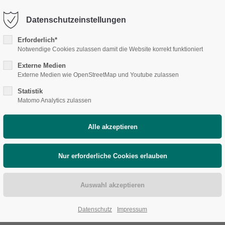
o@horizonte-ev.de
Datenschutzeinstellungen
port
Get in touch
Erforderlich*
Notwendige Cookies zulassen damit die Website korrekt funktioniert
psum dolor sit amet:
Cybersteel Inc.
Externe Medien
376-293 City Road, Suite 600
Externe Medien wie OpenStreetMap und Youtube zulassen
San Francisco, CA 94102
4h
Statistik
IRKAUFHÄUSER
HAUSHALTSAUFLÖSUNG
Matomo Analytics zulassen
/ 365days
Have any questions?
+44 1234 567 890
Drop us a line
r support for our customers
info@yourdomain.com
Fri 8:00am - 5:00pm
(GMT
Datenschutz
Impressum