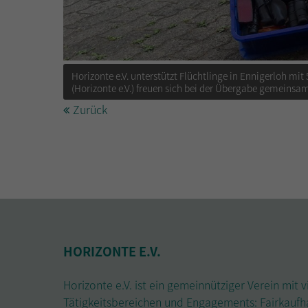
Horizonte e.V. unterstützt Flüchtlinge in Ennigerloh mit
(Horizonte e.V.) freuen sich bei der Übergabe gemeins
Zurück
HORIZONTE E.V.
Horizonte e.V. ist ein gemeinnütziger Verein mit v
Tätigkeitsbereichen und Engagements: Fairkaufh